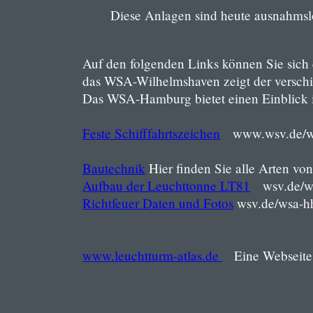
Diese Anlagen sind heute ausnahms
Auf den folgenden Links können Sie sich 
das WSA-Wilhelmshaven zeigt der verschie
Das WSA-Hamburg bietet einen Einblick i
Feste Schifffahrtszeichen
www.wsv.de/ws
Bautechnik
Hier finden Sie alle Arten vo
Aufbau der Leuchttonne LT81
wsv.de/ws
Richtfeuer Daten und Fotos
wsv.de/wsa-
www.leuchtturm-atlas.de
Eine Webseite 