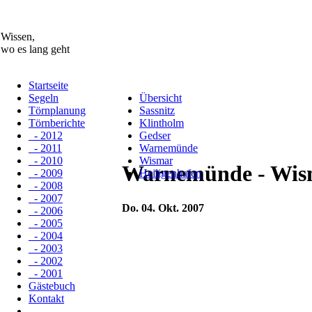
Wissen,
wo es lang geht
Startseite
Segeln
Übersicht
Törnplanung
Sassnitz
Törnberichte
Klintholm
- 2012
Gedser
- 2011
Warnemünde
- 2010
Wismar
Warnemünde - Wis
- 2009
Heiligenhafen
- 2008
- 2007
Do. 04. Okt. 2007
- 2006
- 2005
- 2004
- 2003
- 2002
- 2001
Gästebuch
Kontakt