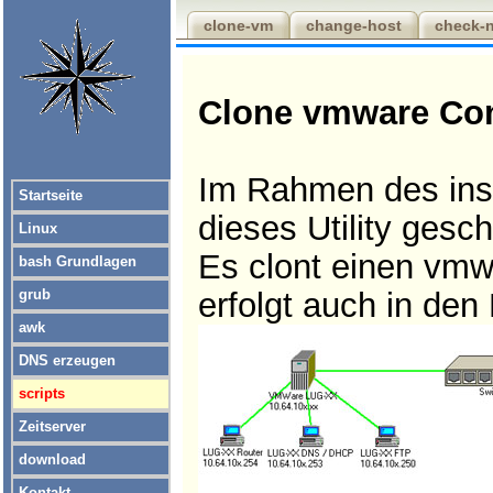
clone-vm
change-host
check-n
Clone vmware Con
Im Rahmen des insi
Startseite
dieses Utility gesch
Linux
Es clont einen vmw
bash Grundlagen
grub
erfolgt auch in den
awk
DNS erzeugen
scripts
Zeitserver
download
Kontakt