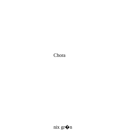
Chora
nix gr�n