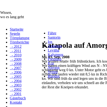
Wissen,
wo es lang geht
Startseite
Fähre
Segeln
Santorin
Törnplanung
Ios
Törnberichte
Katapola auf Amor
Amorgos
- 2012
Levitha
- 2011
Kalymnos
- 2010
Mi. 03. Sep. 2008
Pserimos
- 2009
Wir wollen relativ früh frühstücken. Ich k
Kos
- 2008
Wir haben einen kräftigen Wind aus N - NW m
Nisyros
- 2007
schlagartig weg 0 kn. Unter Motor geht es 
Symni
- 2006
reffen und laufen wieder mit 8,5 kn in Ric
Rhodos
- 2005
kn. Wir sind früh da und legen uns in die
- 2004
einlaufen, verholen wir uns schnell an die
- 2003
der Rest die Kneipen erkundet.
- 2002
- 2001
Gästebuch
Kontakt